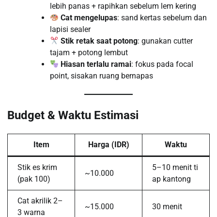
lebih panas + rapihkan sebelum lem kering
Cat mengelupas
: sand kertas sebelum dan
lapisi sealer
Stik retak saat potong
: gunakan cutter
tajam + potong lembut
Hiasan terlalu ramai
: fokus pada focal
point, sisakan ruang bernapas
Budget & Waktu Estimasi
Item
Harga (IDR)
Waktu
Stik es krim
5–10 menit ti
~10.000
(pak 100)
ap kantong
Cat akrilik 2–
~15.000
30 menit
3 warna