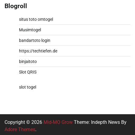
Blogroll
situs toto omtogel
Musimtogel
bandartoto login
https://techtiefen.de
binjaitoto
Slot QRIS
slot togel
Copyright © 2026
Mid-MO Grow
Theme: Indepth News By
Adore Themes
.