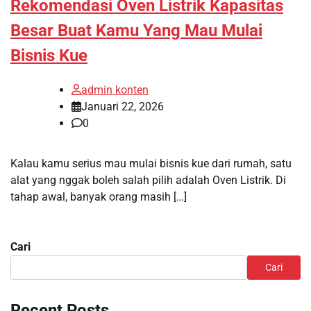
Rekomendasi Oven Listrik Kapasitas
Besar Buat Kamu Yang Mau Mulai
Bisnis Kue
admin konten
Januari 22, 2026
0
Kalau kamu serius mau mulai bisnis kue dari rumah, satu
alat yang nggak boleh salah pilih adalah Oven Listrik. Di
tahap awal, banyak orang masih […]
Cari
Cari
Recent Posts