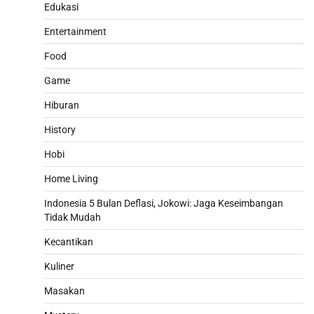
Edukasi
Entertainment
Food
Game
Hiburan
History
Hobi
Home Living
Indonesia 5 Bulan Deflasi, Jokowi: Jaga Keseimbangan
Tidak Mudah
Kecantikan
Kuliner
Masakan